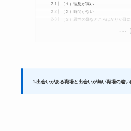
（１）理想が高い
（２）時間がない
（３）異性の嫌なところばかりが目に
1.
出会いがある職場と出会いが無い職場の違い