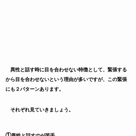
で育ったり、
異性と話す事がほとんど無かった人は異性
と話す時に必要以上に緊張したり、もじもじしたりと慣
れが無いので上手く話せません。
異性がいる場では無口になってしまったり、話してい
ても
「この会話の内容につ
いてはどの返答が適切
なのか？」
という感覚で話をしているのでどこかぎこちなく、その
緊張している雰囲気は話していればすぐ分かってしまい
ます。