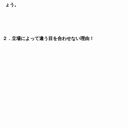
（１）同僚編
①
後ろめたいことがあり目を合わせたくない
何かしらの秘密をしていたり、嘘をついていたりする
とその人と距離を取ったりなるべく話さない様にする時