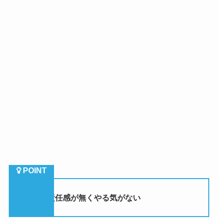
（３）責任感が無くやる気がない
サボり癖のある人は、
この仕事は自分がやらなくても
誰かがしてくれるという風に思っている人が多い
です。
なので積極的に仕事をこなしたり、前向きに提案や改
革などをしていくタイプはほとんどいないでしょう。