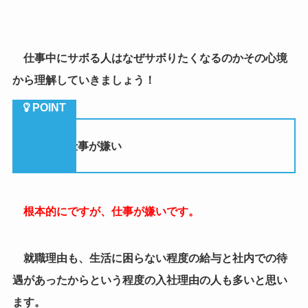
（１）仕事が嫌い
根本的にですが、仕事が嫌いです。
就職理由も、生活に困らない程度の給与と社内での待
遇があったからという程度の入社理由の人も多いと思い
ます。
こういう仕事に意欲の無い人は特にゆとり世代の特徴
として多く、ゆとり世代の人は
、リーマンショックや東
日本大震災などの経験から
経済が不安定な時期を過ごし
てきているので、
安定して幸せな生活が出来ていればそ
れ以上は望まないという人が多いです。