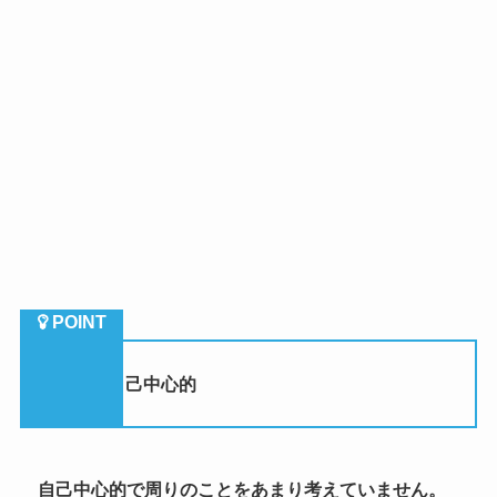
（５）自己中心的
自己中心的で周りのことをあまり考えていません。
「この業務をしておけば他の人が楽になる」とか「こ
うしておけばあの人が喜ぶ」という事を考えないので、
自分の利益になる様な動きしかしないでしょう。
なので周りにいる人が面倒な事を回されることも非常