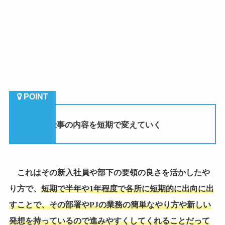
（６）仕事の内容を短期で変えていく
これはその新入社員や部下の要領の良さを活かしたや
り方で、
短期で半年や
1
年程度で各所に短期的に出向に出
すことで、その部署や
PJ
の業務の簡単なやり方や新しい
発想を持っているので進みやすくしてくれることだって
あります。
サボるという事もサボれるだけの余裕があるという事
なので要領の良さは間違いないでしょう。
この要領の良さを各所に短期的に廻ることでどんどん