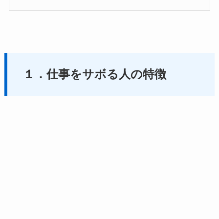
１．仕事をサボる人の特徴
仕事中にサボる人はなぜサボりたくなるのかその心境
から理解していきましょう！